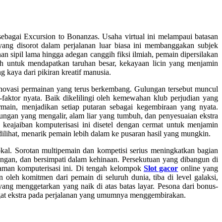
agai Excursion to Bonanzas. Usaha virtual ini melampaui batasan
ng disorot dalam perjalanan luar biasa ini membanggakan subjek
n sipil lama hingga adegan canggih fiksi ilmiah, pemain dipersilakan
ih untuk mendapatkan taruhan besar, kekayaan licin yang menjamin
 kaya dari pikiran kreatif manusia.
inovasi permainan yang terus berkembang. Gulungan tersebut muncul
aktor nyata. Baik dikelilingi oleh kemewahan klub perjudian yang
main, menjadikan setiap putaran sebagai kegembiraan yang nyata.
ulungan yang mengalir, alam liar yang tumbuh, dan penyesuaian ekstra
keajaiban komputerisasi ini disetel dengan cermat untuk menjamin
ilihat, menarik pemain lebih dalam ke pusaran hasil yang mungkin.
okal. Sorotan multipemain dan kompetisi serius meningkatkan bagian
ngan, dan bersimpati dalam kehinaan. Persekutuan yang dibangun di
laman komputerisasi ini. Di tengah kelompok
Slot gacor
online yang
oleh komitmen dari pemain di seluruh dunia, tiba di level galaksi,
ang menggetarkan yang naik di atas batas layar. Pesona dari bonus-
gat ekstra pada perjalanan yang umumnya menggembirakan.