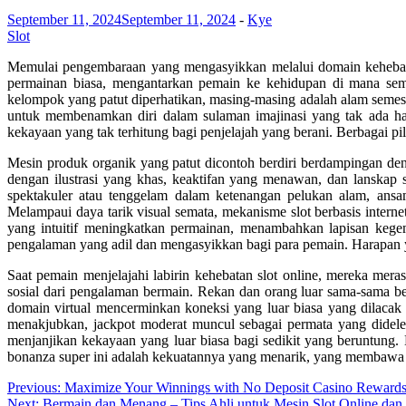
September 11, 2024
September 11, 2024
-
Kye
Slot
Memulai pengembaraan yang mengasyikkan melalui domain kehebata
permainan biasa, mengantarkan pemain ke kehidupan di mana sem
kelompok yang patut diperhatikan, masing-masing adalah alam semesta
untuk membenamkan diri dalam sulaman imajinasi yang tak ada hab
kekayaan yang tak terhitung bagi penjelajah yang berani. Berbagai pi
Mesin produk organik yang patut dicontoh berdiri berdampingan de
dengan ilustrasi yang khas, keaktifan yang menawan, dan lanskap
spektakuler atau tenggelam dalam ketenangan pelukan alam, ansa
Melampaui daya tarik visual semata, mekanisme slot berbasis interne
yang intuitif meningkatkan permainan, menambahkan lapisan kegem
pengalaman yang adil dan mengasyikkan bagi para pemain. Harapan ya
Saat pemain menjelajahi labirin kehebatan slot online, mereka mer
sosial dari pengalaman bermain. Rekan dan orang luar sama-sama b
domain virtual mencerminkan koneksi yang luar biasa yang dilacak
menakjubkan, jackpot moderat muncul sebagai permata yang didelega
menjanjikan kekayaan yang luar biasa bagi sedikit yang beruntung.
bonanza super ini adalah kekuatannya yang menarik, yang membawa
Post
Previous:
Maximize Your Winnings with No Deposit Casino Reward
Next:
Bermain dan Menang – Tips Ahli untuk Mesin Slot Online da