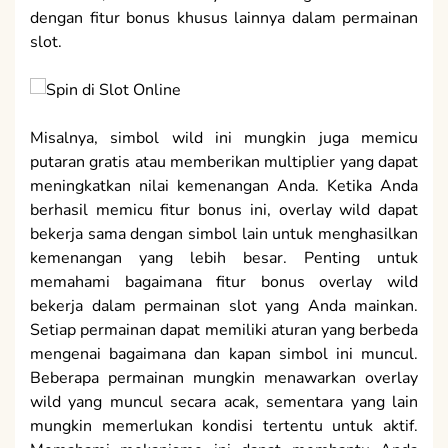
dengan fitur bonus khusus lainnya dalam permainan
slot.
Misalnya, simbol wild ini mungkin juga memicu
putaran gratis atau memberikan multiplier yang dapat
meningkatkan nilai kemenangan Anda. Ketika Anda
berhasil memicu fitur bonus ini, overlay wild dapat
bekerja sama dengan simbol lain untuk menghasilkan
kemenangan yang lebih besar. Penting untuk
memahami bagaimana fitur bonus overlay wild
bekerja dalam permainan slot yang Anda mainkan.
Setiap permainan dapat memiliki aturan yang berbeda
mengenai bagaimana dan kapan simbol ini muncul.
Beberapa permainan mungkin menawarkan overlay
wild yang muncul secara acak, sementara yang lain
mungkin memerlukan kondisi tertentu untuk aktif.