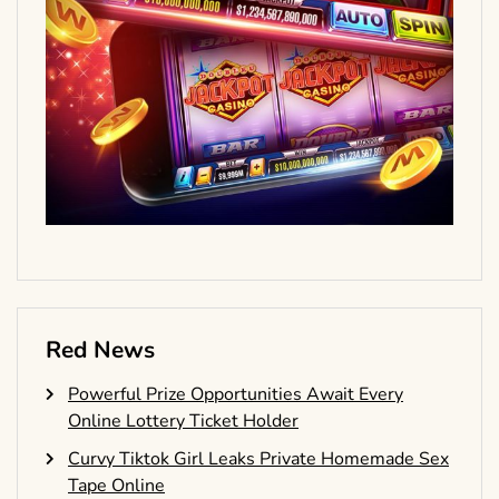
Red News
Powerful Prize Opportunities Await Every
Online Lottery Ticket Holder
Curvy Tiktok Girl Leaks Private Homemade Sex
Tape Online