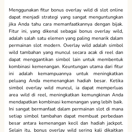
Menggunakan fitur bonus overlay wild di slot online
dapat menjadi strategi yang sangat menguntungkan
jika Anda tahu cara memanfaatkannya dengan bijak.
Fitur ini, yang dikenal sebagai bonus overlay wild,
adalah salah satu elemen yang paling menarik dalam
permainan slot modern. Overlay wild adalah simbol
wild tambahan yang muncul secara acak di reel dan
dapat menggantikan simbol lain untuk membentuk
kombinasi kemenangan. Keuntungan utama dari fitur
ini adalah kemampuannya untuk meningkatkan
peluang Anda memenangkan hadiah besar. Ketika
simbol overlay wild muncul, ia dapat memperluas
area wild di reel, meningkatkan kemungkinan Anda
mendapatkan kombinasi kemenangan yang lebih baik.
Ini sangat bermanfaat dalam permainan slot di mana
setiap simbol tambahan dapat membuat perbedaan
besar antara kemenangan kecil dan hadiah jackpot.
Selain itu, bonus overlay wild sering kali dikaitkan