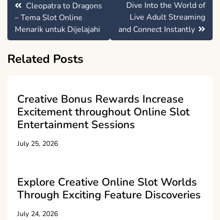
Post
Dive Into the World of
Cleopatra to Dragons
navigation
Live Adult Streaming
– Tema Slot Online
Menarik untuk Dijelajahi
and Connect Instantly
Related Posts
Creative Bonus Rewards Increase
Excitement throughout Online Slot
Entertainment Sessions
July 25, 2026
Explore Creative Online Slot Worlds
Through Exciting Feature Discoveries
July 24, 2026