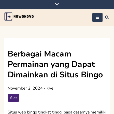
Skip
to
content
Nowondvd
Berbagai Macam
Permainan yang Dapat
Dimainkan di Situs Bingo
November 2, 2024
-
Kye
Slot
Situs web bingo tingkat tinggi pada dasarnya memiliki