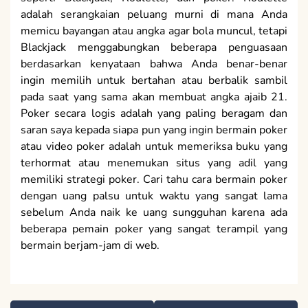
adalah serangkaian peluang murni di mana Anda
memicu bayangan atau angka agar bola muncul, tetapi
Blackjack menggabungkan beberapa penguasaan
berdasarkan kenyataan bahwa Anda benar-benar
ingin memilih untuk bertahan atau berbalik sambil
pada saat yang sama akan membuat angka ajaib 21.
Poker secara logis adalah yang paling beragam dan
saran saya kepada siapa pun yang ingin bermain poker
atau video poker adalah untuk memeriksa buku yang
terhormat atau menemukan situs yang adil yang
memiliki strategi poker. Cari tahu cara bermain poker
dengan uang palsu untuk waktu yang sangat lama
sebelum Anda naik ke uang sungguhan karena ada
beberapa pemain poker yang sangat terampil yang
bermain berjam-jam di web.