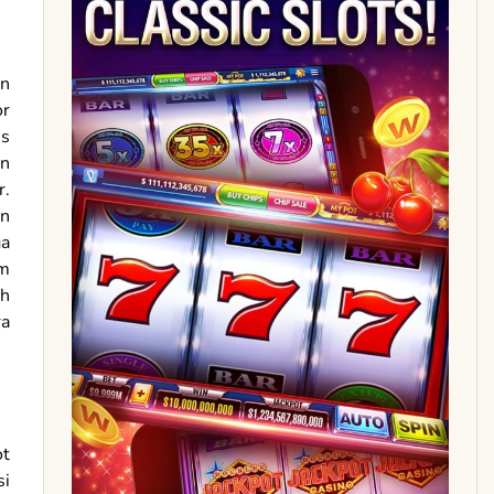
an
or
es
an
r.
in
ga
rm
ih
ra
ot
si