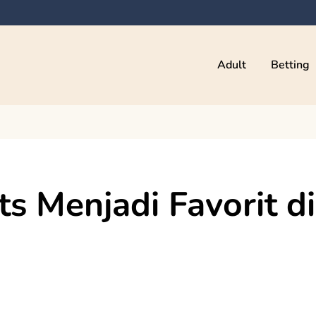
Adult
Betting
s Menjadi Favorit di