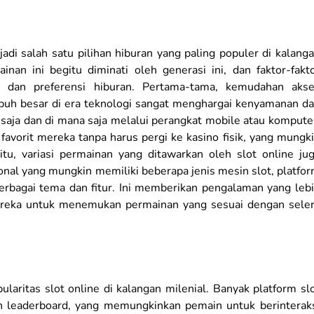
njadi salah satu pilihan hiburan yang paling populer di kalang
an ini begitu diminati oleh generasi ini, dan faktor-fakt
 dan preferensi hiburan. Pertama-tama, kemudahan aks
buh besar di era teknologi sangat menghargai kenyamanan d
saja dan di mana saja melalui perangkat mobile atau kompute
vorit mereka tanpa harus pergi ke kasino fisik, yang mungk
u, variasi permainan yang ditawarkan oleh slot online ju
ional yang mungkin memiliki beberapa jenis mesin slot, platfo
berbagai tema dan fitur. Ini memberikan pengalaman yang leb
reka untuk menemukan permainan yang sesuai dengan sele
aritas slot online di kalangan milenial. Banyak platform sl
an leaderboard, yang memungkinkan pemain untuk berinterak