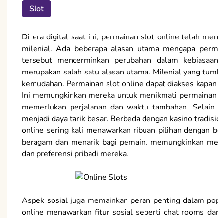
Slot
Di era digital saat ini, permainan slot online telah me
milenial. Ada beberapa alasan utama mengapa permain
tersebut mencerminkan perubahan dalam kebiasaan
merupakan salah satu alasan utama. Milenial yang tum
kemudahan. Permainan slot online dapat diakses kapan 
Ini memungkinkan mereka untuk menikmati permainan fa
memerlukan perjalanan dan waktu tambahan. Selain it
menjadi daya tarik besar. Berbeda dengan kasino tradis
online sering kali menawarkan ribuan pilihan dengan 
beragam dan menarik bagi pemain, memungkinkan me
dan preferensi pribadi mereka.
Aspek sosial juga memainkan peran penting dalam popul
online menawarkan fitur sosial seperti chat rooms d