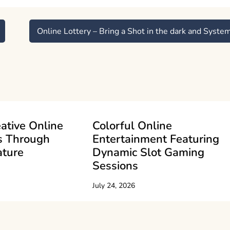
Online Lottery – Bring a Shot in the dark and Syste
ative Online
Colorful Online
s Through
Entertainment Featuring
ature
Dynamic Slot Gaming
Sessions
July 24, 2026