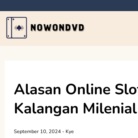
Skip
to
content
Nowondvd
Alasan Online Slot
Kalangan Milenial
September 10, 2024
-
Kye