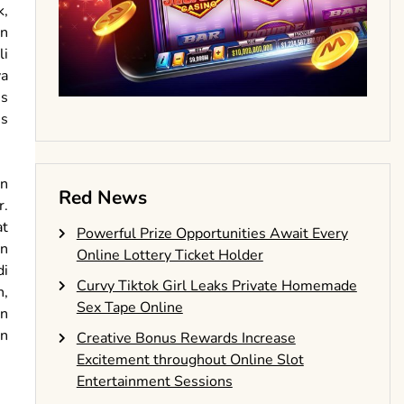
k,
an
li
ya
us
is
an
Red News
r.
at
Powerful Prize Opportunities Await Every
an
Online Lottery Ticket Holder
di
Curvy Tiktok Girl Leaks Private Homemade
n,
Sex Tape Online
an
an
Creative Bonus Rewards Increase
Excitement throughout Online Slot
Entertainment Sessions